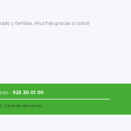
ado y familias. ¡Muchas gracias a todos!
ledo -
925 30 01 00
d
·
Canal de denuncias