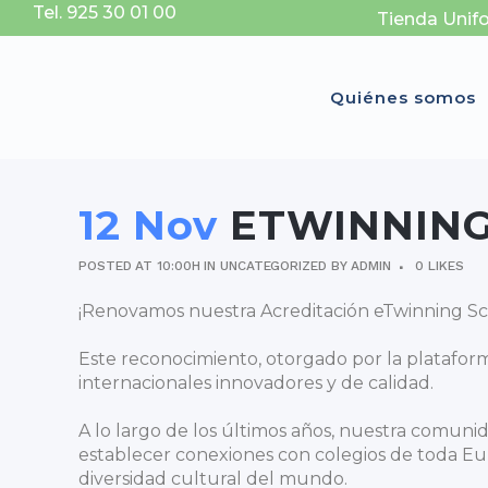
Tel. 925 30 01 00
Tienda Unif
Quiénes somos
12 Nov
ETWINNING
POSTED AT 10:00H
IN
UNCATEGORIZED
BY
ADMIN
0
LIKES
¡Renovamos nuestra Acreditación eTwinning Sc
Este reconocimiento, otorgado por la platafor
internacionales innovadores y de calidad.
A lo largo de los últimos años, nuestra comuni
establecer conexiones con colegios de toda Eu
diversidad cultural del mundo.