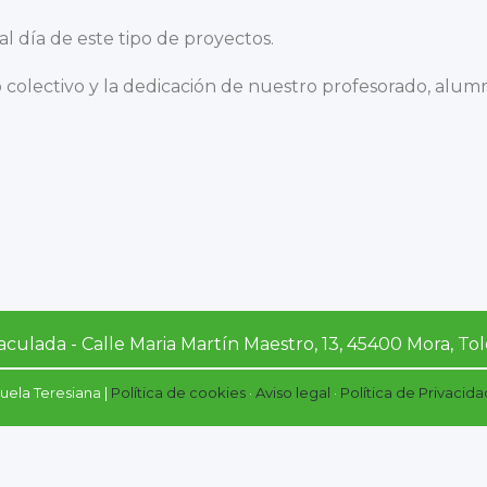
 al día de este tipo de proyectos.
o colectivo y la dedicación de nuestro profesorado, alumn
culada - Calle Maria Martín Maestro, 13‎, 45400 Mora, To
ela Teresiana |
Política de cookies
·
Aviso legal
·
Política de Privacida